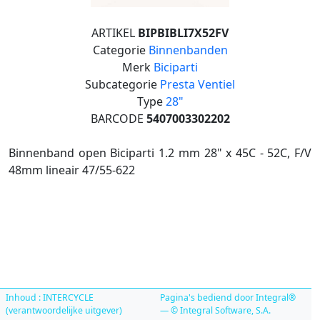
ARTIKEL
BIPBIBLI7X52FV
Categorie
Binnenbanden
Merk
Biciparti
Subcategorie
Presta Ventiel
Type
28"
BARCODE
5407003302202
Binnenband open Biciparti 1.2 mm 28" x 45C - 52C, F/V
48mm lineair 47/55-622
Inhoud : INTERCYCLE
Pagina's bediend door Integral®
(verantwoordelijke uitgever)
— © Integral Software, S.A.