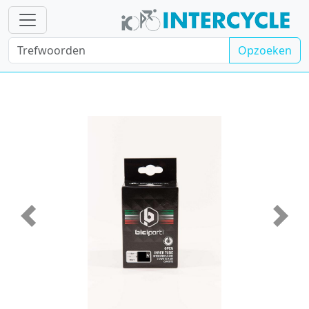
Opzoeken
Vorige
Volge