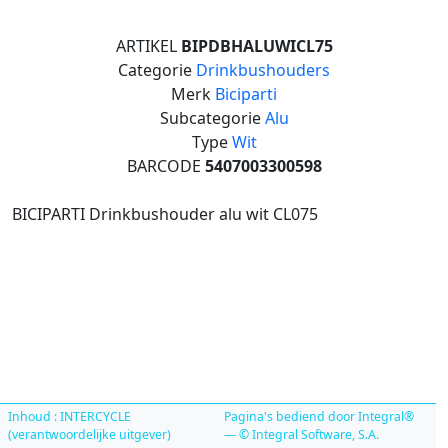
ARTIKEL
BIPDBHALUWICL75
Categorie
Drinkbushouders
Merk
Biciparti
Subcategorie
Alu
Type
Wit
BARCODE
5407003300598
BICIPARTI Drinkbushouder alu wit CL075
Inhoud : INTERCYCLE
Pagina's bediend door Integral®
(verantwoordelijke uitgever)
— © Integral Software, S.A.