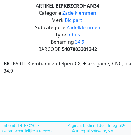
ARTIKEL
BIPKBZCROHAN34
Categorie
Zadelklemmen
Merk
Biciparti
Subcategorie
Zadelklemmen
Type
Inbus
Benaming
34.9
BARCODE
5407003301342
BICIPARTI Klemband zadelpen CX, + arr. gaine, CNC, dia
34,9
Inhoud : INTERCYCLE
Pagina's bediend door Integral®
(verantwoordelijke uitgever)
— © Integral Software, S.A.