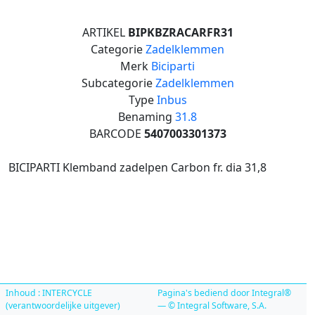
ARTIKEL
BIPKBZRACARFR31
Categorie
Zadelklemmen
Merk
Biciparti
Subcategorie
Zadelklemmen
Type
Inbus
Benaming
31.8
BARCODE
5407003301373
BICIPARTI Klemband zadelpen Carbon fr. dia 31,8
Inhoud : INTERCYCLE
Pagina's bediend door Integral®
(verantwoordelijke uitgever)
— © Integral Software, S.A.