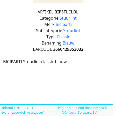
ARTIKEL
BIPSTLCLBL
Categorie
Stuurlint
Merk
Biciparti
Subcategorie
Stuurlint
Type
Classic
Benaming
Blauw
BARCODE
3660429353032
BICIPARTI Stuurlint classic blauw
Inhoud : INTERCYCLE
Pagina's bediend door Integral®
(verantwoordelijke uitgever)
— © Integral Software, S.A.