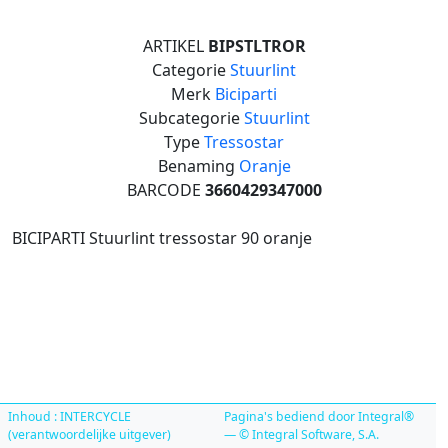
ARTIKEL
BIPSTLTROR
Categorie
Stuurlint
Merk
Biciparti
Subcategorie
Stuurlint
Type
Tressostar
Benaming
Oranje
BARCODE
3660429347000
BICIPARTI Stuurlint tressostar 90 oranje
Inhoud : INTERCYCLE
Pagina's bediend door Integral®
(verantwoordelijke uitgever)
— © Integral Software, S.A.