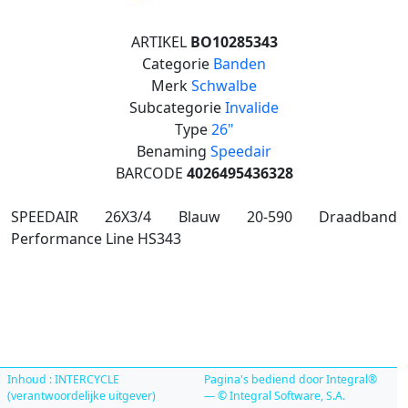
ARTIKEL
BO10285343
Categorie
Banden
Merk
Schwalbe
Subcategorie
Invalide
Type
26"
Benaming
Speedair
BARCODE
4026495436328
SPEEDAIR 26X3/4 Blauw 20-590 Draadband
Performance Line HS343
Inhoud : INTERCYCLE
Pagina's bediend door Integral®
(verantwoordelijke uitgever)
— © Integral Software, S.A.