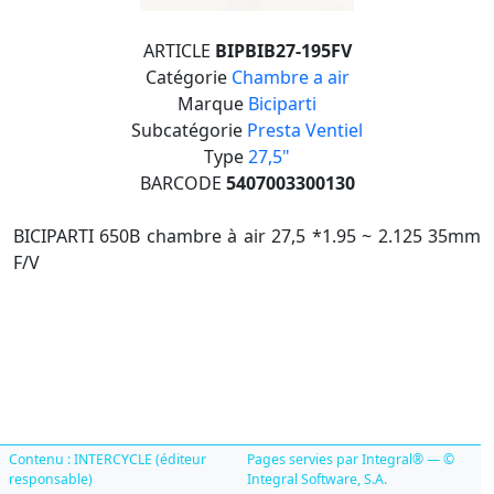
ARTICLE
BIPBIB27-195FV
Catégorie
Chambre a air
Marque
Biciparti
Subcatégorie
Presta Ventiel
Type
27,5"
BARCODE
5407003300130
BICIPARTI 650B chambre à air 27,5 *1.95 ~ 2.125 35mm
F/V
Contenu : INTERCYCLE (éditeur
Pages servies par Integral® — ©
responsable)
Integral Software, S.A.