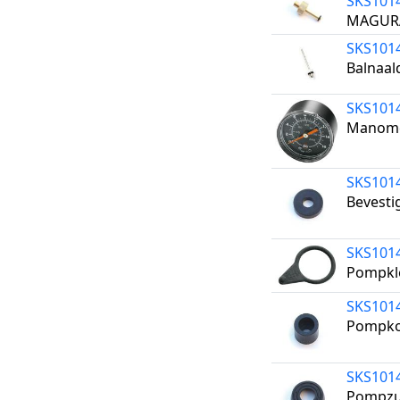
SKS101
MAGURA
SKS101
Balnaal
SKS101
Manome
SKS101
Bevesti
SKS101
Pompkl
SKS101
Pompko
SKS101
Pompzu