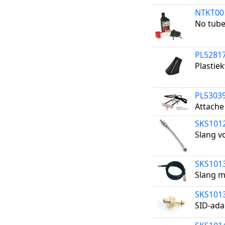
NTKT00
No tube
PL5281
Plastie
PL5303
Attache
SKS101
Slang v
SKS101
Slang m
SKS101
SID-ada