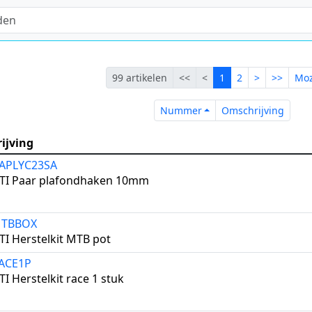
Eerste
Vorige
Lopende
Volgende
Laatst
99 artikelen
<<
<
1
2
>
>>
Moz
Nummer
Omsch
Nummer
Omschrijving
ijving
APLYC23SA
RTI Paar plafondhaken 10mm
MTBBOX
TI Herstelkit MTB pot
ACE1P
I Herstelkit race 1 stuk