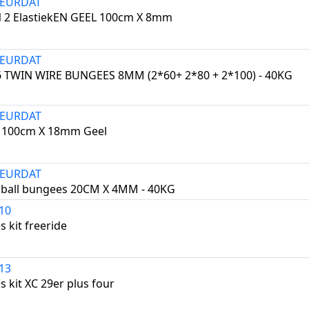
2EURDAT
 2 ElastiekEN GEEL 100cm X 8mm
0EURDAT
6 TWIN WIRE BUNGEES 8MM (2*60+ 2*80 + 2*100) - 40KG
6EURDAT
k 100cm X 18mm Geel
4EURDAT
4 ball bungees 20CM X 4MM - 40KG
10
s kit freeride
13
s kit XC 29er plus four