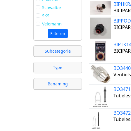
BIPHKR
Schwalbe
BICIPAR
SKS
BIPPO
Velomann
BICIPAR
Filteren
BIPTK1
BICIPART
Subcategorie
Type
BO3440
Ventiels
Benaming
BO3471
Tubeles
BO3472
Tubeles