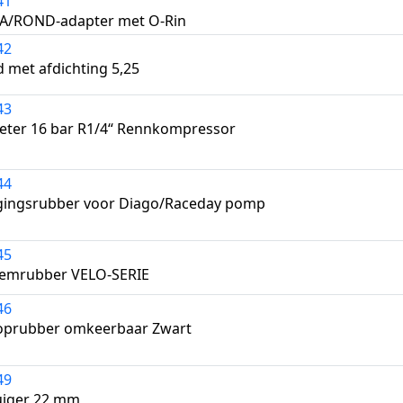
41
/ROND-adapter met O-Rin
42
d met afdichting 5,25
43
ter 16 bar R1/4“ Rennkompressor
44
gingsrubber voor Diago/Raceday pomp
45
emrubber VELO-SERIE
46
prubber omkeerbaar Zwart
49
iger 22 mm