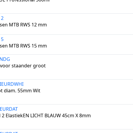
12
ssen MTB RWS 12 mm
15
ssen MTB RWS 15 mm
ANDG
 voor staander groot
0IEURDWHI
ot diam. 55mm Wit
2EURDAT
N 2 ElastiekEN LICHT BLAUW 45cm X 8mm