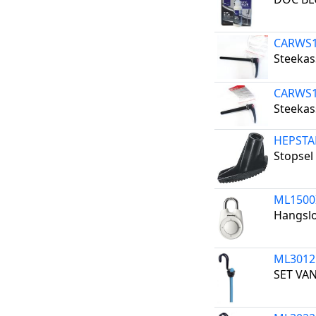
CARWS
Steeka
CARWS
Steeka
HEPST
Stopsel
ML150
Hangsl
ML301
SET VA