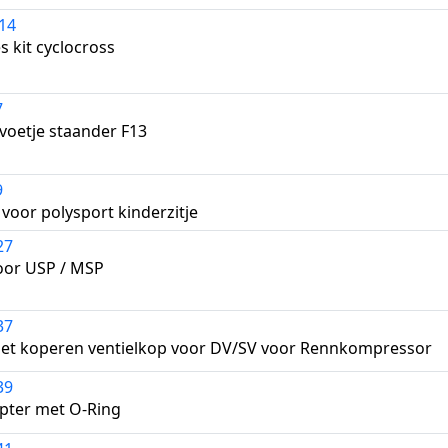
14
s kit cyclocross
7
kvoetje staander F13
9
 voor polysport kinderzitje
27
oor USP / MSP
37
et koperen ventielkop voor DV/SV voor Rennkompressor
39
pter met O-Ring