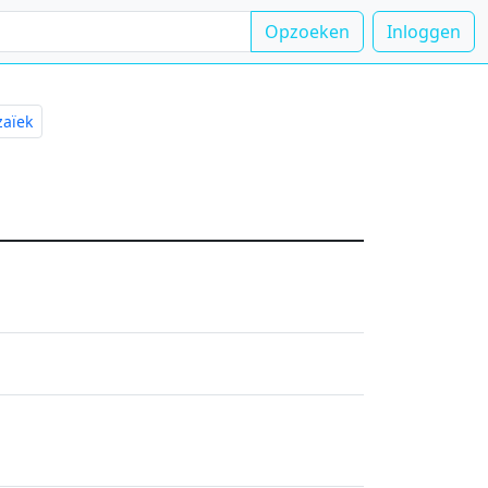
Opzoeken
Inloggen
e
aïek
rijving