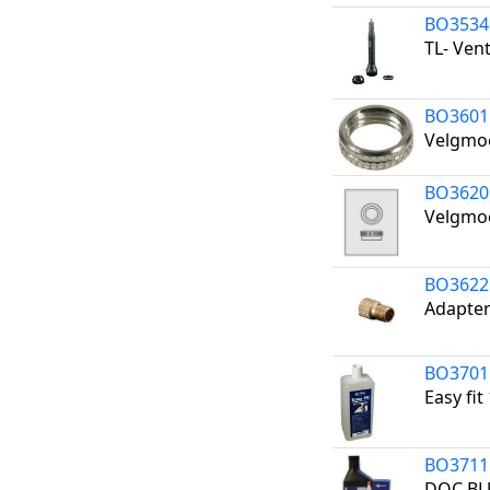
BO3534
TL- Ven
BO3601
Velgmoe
BO3620
Velgmoe
BO3622
Adapter
BO3701
Easy fit
BO3711
DOC BLU