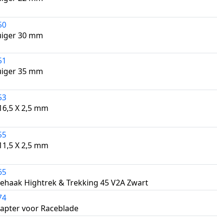
50
iger 30 mm
51
iger 35 mm
53
16,5 X 2,5 mm
55
11,5 X 2,5 mm
65
haak Hightrek & Trekking 45 V2A Zwart
74
apter voor Raceblade