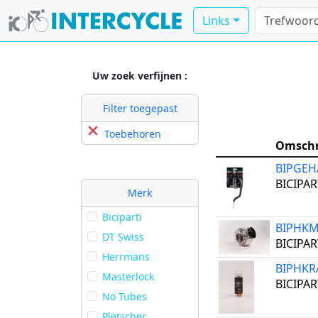
Links
Uw zoek verfijnen :
Filter toegepast
Toebehoren
Omschr
BIPGEH
BICIPA
Merk
Biciparti
BIPHK
DT Swiss
BICIPAR
Herrmans
BIPHKR
Masterlock
BICIPART
No Tubes
Pletscher