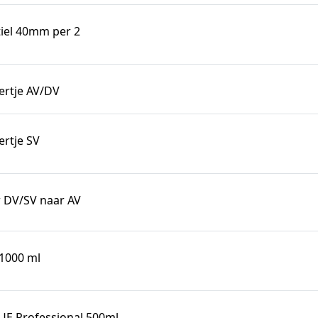
tiel 40mm per 2
rtje AV/DV
rtje SV
 DV/SV naar AV
 1000 ml
E Professional 500ml