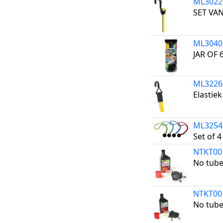
ML302
SET VAN
ML304
JAR OF 
ML322
Elastie
ML325
Set of 
NTKT00
No tube
NTKT00
No tube