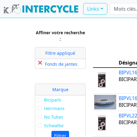
Links
Affiner votre recherche
:
Filtre appliqué
Désign
Fonds de jantes
BIPVL
BICIPAR
Marque
BIPVL1
Biciparti
BICIPAR
Herrmans
BIPVL
No Tubes
BICIPAR
Schwalbe
Filtrer