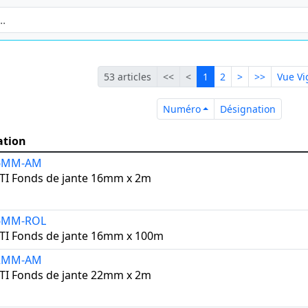
Première
Précédente
Courante
Suivante
Dernière
53 articles
<<
<
1
2
>
>>
Vue Vi
Numéro
Désign
Numéro
Désignation
ation
16MM-AM
TI Fonds de jante 16mm x 2m
6MM-ROL
TI Fonds de jante 16mm x 100m
22MM-AM
TI Fonds de jante 22mm x 2m