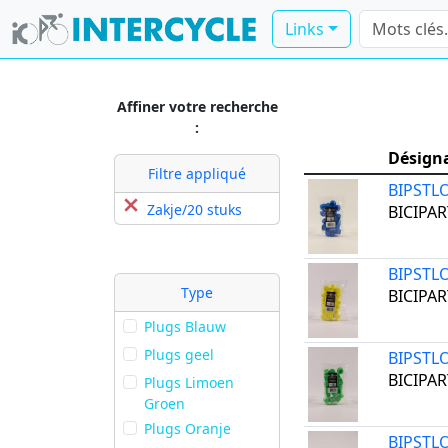
Links
Affiner votre recherche
:
Désign
Filtre appliqué
BIPSTL
Zakje/20 stuks
BICIPAR
BIPSTL
Type
BICIPAR
Plugs Blauw
Plugs geel
BIPSTL
BICIPAR
Plugs Limoen
Groen
Plugs Oranje
BIPSTL